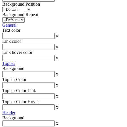
Background Position
Background Repeat
General
Text color
x
Link color
x
Link hover color
x
Topbar
Background
x
Topbar Color
x
Topbar Color Link
x
Topbar Color Hover
x
Header
Background
x