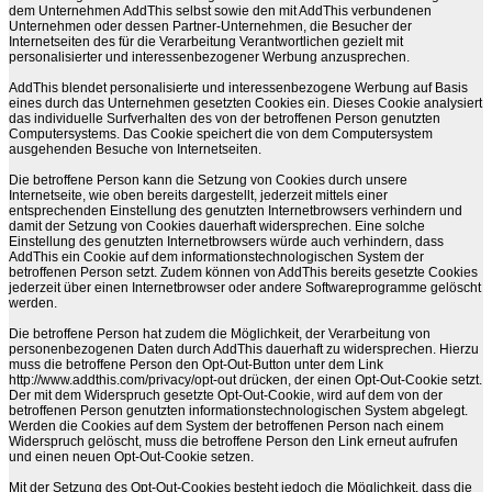
dem Unternehmen AddThis selbst sowie den mit AddThis verbundenen
Unternehmen oder dessen Partner-Unternehmen, die Besucher der
Internetseiten des für die Verarbeitung Verantwortlichen gezielt mit
personalisierter und interessenbezogener Werbung anzusprechen.
AddThis blendet personalisierte und interessenbezogene Werbung auf Basis
eines durch das Unternehmen gesetzten Cookies ein. Dieses Cookie analysiert
das individuelle Surfverhalten des von der betroffenen Person genutzten
Computersystems. Das Cookie speichert die von dem Computersystem
ausgehenden Besuche von Internetseiten.
Die betroffene Person kann die Setzung von Cookies durch unsere
Internetseite, wie oben bereits dargestellt, jederzeit mittels einer
entsprechenden Einstellung des genutzten Internetbrowsers verhindern und
damit der Setzung von Cookies dauerhaft widersprechen. Eine solche
Einstellung des genutzten Internetbrowsers würde auch verhindern, dass
AddThis ein Cookie auf dem informationstechnologischen System der
betroffenen Person setzt. Zudem können von AddThis bereits gesetzte Cookies
jederzeit über einen Internetbrowser oder andere Softwareprogramme gelöscht
werden.
Die betroffene Person hat zudem die Möglichkeit, der Verarbeitung von
personenbezogenen Daten durch AddThis dauerhaft zu widersprechen. Hierzu
muss die betroffene Person den Opt-Out-Button unter dem Link
http://www.addthis.com/privacy/opt-out drücken, der einen Opt-Out-Cookie setzt.
Der mit dem Widerspruch gesetzte Opt-Out-Cookie, wird auf dem von der
betroffenen Person genutzten informationstechnologischen System abgelegt.
Werden die Cookies auf dem System der betroffenen Person nach einem
Widerspruch gelöscht, muss die betroffene Person den Link erneut aufrufen
und einen neuen Opt-Out-Cookie setzen.
Mit der Setzung des Opt-Out-Cookies besteht jedoch die Möglichkeit, dass die