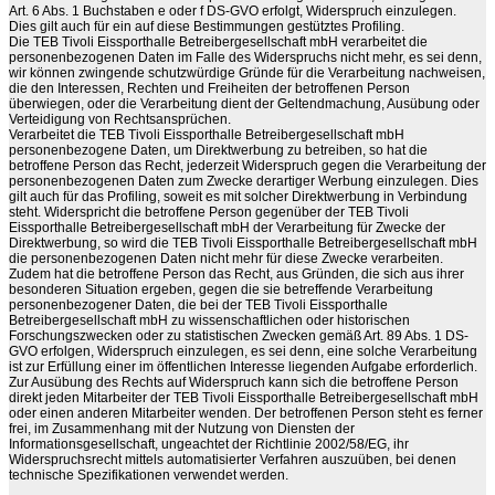
Art. 6 Abs. 1 Buchstaben e oder f DS-GVO erfolgt, Widerspruch einzulegen.
Dies gilt auch für ein auf diese Bestimmungen gestütztes Profiling.
Die TEB Tivoli Eissporthalle Betreibergesellschaft mbH verarbeitet die
personenbezogenen Daten im Falle des Widerspruchs nicht mehr, es sei denn,
wir können zwingende schutzwürdige Gründe für die Verarbeitung nachweisen,
die den Interessen, Rechten und Freiheiten der betroffenen Person
überwiegen, oder die Verarbeitung dient der Geltendmachung, Ausübung oder
Verteidigung von Rechtsansprüchen.
Verarbeitet die TEB Tivoli Eissporthalle Betreibergesellschaft mbH
personenbezogene Daten, um Direktwerbung zu betreiben, so hat die
betroffene Person das Recht, jederzeit Widerspruch gegen die Verarbeitung der
personenbezogenen Daten zum Zwecke derartiger Werbung einzulegen. Dies
gilt auch für das Profiling, soweit es mit solcher Direktwerbung in Verbindung
steht. Widerspricht die betroffene Person gegenüber der TEB Tivoli
Eissporthalle Betreibergesellschaft mbH der Verarbeitung für Zwecke der
Direktwerbung, so wird die TEB Tivoli Eissporthalle Betreibergesellschaft mbH
die personenbezogenen Daten nicht mehr für diese Zwecke verarbeiten.
Zudem hat die betroffene Person das Recht, aus Gründen, die sich aus ihrer
besonderen Situation ergeben, gegen die sie betreffende Verarbeitung
personenbezogener Daten, die bei der TEB Tivoli Eissporthalle
Betreibergesellschaft mbH zu wissenschaftlichen oder historischen
Forschungszwecken oder zu statistischen Zwecken gemäß Art. 89 Abs. 1 DS-
GVO erfolgen, Widerspruch einzulegen, es sei denn, eine solche Verarbeitung
ist zur Erfüllung einer im öffentlichen Interesse liegenden Aufgabe erforderlich.
Zur Ausübung des Rechts auf Widerspruch kann sich die betroffene Person
direkt jeden Mitarbeiter der TEB Tivoli Eissporthalle Betreibergesellschaft mbH
oder einen anderen Mitarbeiter wenden. Der betroffenen Person steht es ferner
frei, im Zusammenhang mit der Nutzung von Diensten der
Informationsgesellschaft, ungeachtet der Richtlinie 2002/58/EG, ihr
Widerspruchsrecht mittels automatisierter Verfahren auszuüben, bei denen
technische Spezifikationen verwendet werden.