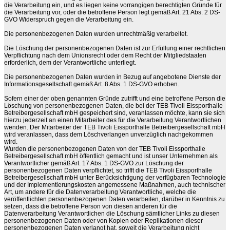
die Verarbeitung ein, und es liegen keine vorrangigen berechtigten Gründe für
die Verarbeitung vor, oder die betroffene Person legt gemäß Art. 21 Abs. 2 DS-
GVO Widerspruch gegen die Verarbeitung ein.
Die personenbezogenen Daten wurden unrechtmäßig verarbeitet.
Die Löschung der personenbezogenen Daten ist zur Erfüllung einer rechtlichen
Verpflichtung nach dem Unionsrecht oder dem Recht der Mitgliedstaaten
erforderlich, dem der Verantwortliche unterliegt.
Die personenbezogenen Daten wurden in Bezug auf angebotene Dienste der
Informationsgesellschaft gemäß Art. 8 Abs. 1 DS-GVO erhoben.
Sofern einer der oben genannten Gründe zutrifft und eine betroffene Person die
Löschung von personenbezogenen Daten, die bei der TEB Tivoli Eissporthalle
Betreibergesellschaft mbH gespeichert sind, veranlassen möchte, kann sie sich
hierzu jederzeit an einen Mitarbeiter des für die Verarbeitung Verantwortlichen
wenden. Der Mitarbeiter der TEB Tivoli Eissporthalle Betreibergesellschaft mbH
wird veranlassen, dass dem Löschverlangen unverzüglich nachgekommen
wird.
Wurden die personenbezogenen Daten von der TEB Tivoli Eissporthalle
Betreibergesellschaft mbH öffentlich gemacht und ist unser Unternehmen als
Verantwortlicher gemäß Art. 17 Abs. 1 DS-GVO zur Löschung der
personenbezogenen Daten verpflichtet, so trifft die TEB Tivoli Eissporthalle
Betreibergesellschaft mbH unter Berücksichtigung der verfügbaren Technologie
und der Implementierungskosten angemessene Maßnahmen, auch technischer
Art, um andere für die Datenverarbeitung Verantwortliche, welche die
veröffentlichten personenbezogenen Daten verarbeiten, darüber in Kenntnis zu
setzen, dass die betroffene Person von diesen anderen für die
Datenverarbeitung Verantwortlichen die Löschung sämtlicher Links zu diesen
personenbezogenen Daten oder von Kopien oder Replikationen dieser
personenbezogenen Daten verlangt hat, soweit die Verarbeitung nicht