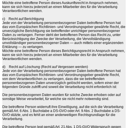
Möchte eine betroffene Person dieses Auskunftsrecht in Anspruch nehmen,
kann sie sich hierzu jederzeit an einen Mitarbeiter des für die Verarbeitung
Verantwortlichen wenden.
c)
Recht auf Berichtigung
Jede von der Verarbeitung personenbezogener Daten betroffene Person hat
das vom Europäischen Richtlinien- und Verordnungsgeber gewährte Recht, die
unverzügliche Berichtigung sie betreffender unrichtiger personenbezogener
Daten zu verlangen. Ferner steht der betroffenen Person das Recht zu, unter
Berücksichtigung der Zwecke der Verarbeitung, die Vervollständigung
unvollständiger personenbezogener Daten — auch mittels einer ergänzenden
Erklärung — zu verlangen.
Möchte eine betroffene Person dieses Berichtigungsrecht in Anspruch nehmen,
kann sie sich hierzu jederzeit an einen Mitarbeiter des für die Verarbeitung
Verantwortlichen wenden.
d)
Recht auf Löschung (Recht auf Vergessen werden)
Jede von der Verarbeitung personenbezogener Daten betroffene Person hat
das vom Europäischen Richtlinien- und Verordnungsgeber gewährte Recht,
von dem Verantwortlichen zu verlangen, dass die sie betreffenden
personenbezogenen Daten unverzüglich gelöscht werden, sofern einer der
folgenden Gründe zutrifft und soweit die Verarbeitung nicht erforderlich ist:
Die personenbezogenen Daten wurden für solche Zwecke erhoben oder auf
sonstige Weise verarbeitet, für welche sie nicht mehr notwendig sind.
Die betroffene Person widerruft ihre Einwilligung, auf die sich die Verarbeitung
gemäß Art. 6 Abs. 1 Buchstabe a DS-GVO oder Art. 9 Abs. 2 Buchstabe a DS-
GVO stützte, und es fehlt an einer anderweitigen Rechtsgrundlage für die
Verarbeitung.
Die betroffene Person legt gemäß Art. 21 Abs. 1 DS-GVO Widerspruch gegen