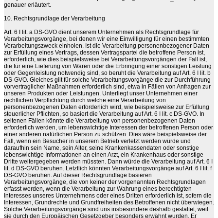
genauer erläutert.
10. Rechtsgrundlage der Verarbeitung
Art. 6 I lit. a DS-GVO dient unserem Unternehmen als Rechtsgrundlage für
Verarbeitungsvorgänge, bei denen wir eine Einwilligung für einen bestimmten
Verarbeitungszweck einholen. Ist die Verarbeitung personenbezogener Daten
zur Erfüllung eines Vertrags, dessen Vertragspartei die betroffene Person ist,
erforderlich, wie dies beispielsweise bei Verarbeitungsvorgängen der Fall ist,
die für eine Lieferung von Waren oder die Erbringung einer sonstigen Leistung
oder Gegenleistung notwendig sind, so beruht die Verarbeitung auf Art. 6 I lit. b
DS-GVO. Gleiches gilt für solche Verarbeitungsvorgänge die zur Durchführung
vorvertraglicher Maßnahmen erforderlich sind, etwa in Fällen von Anfragen zur
unseren Produkten oder Leistungen. Unterliegt unser Unternehmen einer
rechtlichen Verpflichtung durch welche eine Verarbeitung von
personenbezogenen Daten erforderlich wird, wie beispielsweise zur Erfüllung
steuerlicher Pflichten, so basiert die Verarbeitung auf Art. 6 I lit. c DS-GVO. In
seltenen Fällen könnte die Verarbeitung von personenbezogenen Daten
erforderlich werden, um lebenswichtige Interessen der betroffenen Person oder
einer anderen natürlichen Person zu schützen. Dies wäre beispielsweise der
Fall, wenn ein Besucher in unserem Betrieb verletzt werden würde und
daraufhin sein Name, sein Alter, seine Krankenkassendaten oder sonstige
lebenswichtige Informationen an einen Arzt, ein Krankenhaus oder sonstige
Dritte weitergegeben werden müssten. Dann würde die Verarbeitung auf Art. 6 I
lit. d DS-GVO beruhen. Letztlich könnten Verarbeitungsvorgänge auf Art. 6 I lit. f
DS-GVO beruhen. Auf dieser Rechtsgrundlage basieren
Verarbeitungsvorgänge, die von keiner der vorgenannten Rechtsgrundlagen
erfasst werden, wenn die Verarbeitung zur Wahrung eines berechtigten
Interesses unseres Unternehmens oder eines Dritten erforderlich ist, sofern die
Interessen, Grundrechte und Grundfreiheiten des Betroffenen nicht überwiegen.
Solche Verarbeitungsvorgänge sind uns insbesondere deshalb gestattet, weil
sie durch den Europäischen Gesetzgeber besonders erwähnt wurden. Er