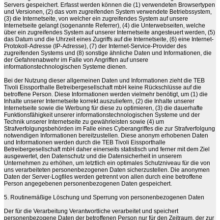
Servers gespeichert. Erfasst werden können die (1) verwendeten Browsertypen
und Versionen, (2) das vom zugreifenden System verwendete Betriebssystem,
(3) die Internetseite, von welcher ein zugreifendes System auf unsere
Internetseite gelangt (sogenannte Referrer), (4) die Unterwebseiten, welche
über ein zugreifendes System auf unserer Internetseite angesteuert werden, (5)
das Datum und die Uhrzeit eines Zugriffs auf die Internetseite, (6) eine Internet-
Protokoll-Adresse (IP-Adresse), (7) der Internet-Service-Provider des
zugreifenden Systems und (8) sonstige ähnliche Daten und Informationen, die
der Gefahrenabwehr im Falle von Angriffen auf unsere
informationstechnologischen Systeme dienen.
Bei der Nutzung dieser allgemeinen Daten und Informationen zieht die TEB
Tivoli Eissporthalle Betreibergesellschaft mbH keine Rückschlüsse auf die
betroffene Person. Diese Informationen werden vielmehr benötigt, um (1) die
Inhalte unserer Internetseite korrekt auszuliefern, (2) die Inhalte unserer
Internetseite sowie die Werbung für diese zu optimieren, (3) die dauerhafte
Funktionsfähigkeit unserer informationstechnologischen Systeme und der
Technik unserer Internetseite zu gewährleisten sowie (4) um
Strafverfolgungsbehörden im Falle eines Cyberangriffes die zur Strafverfolgung
notwendigen Informationen bereitzustellen. Diese anonym erhobenen Daten
und Informationen werden durch die TEB Tivoli Eissporthalle
Betreibergesellschaft mbH daher einerseits statistisch und ferner mit dem Ziel
ausgewertet, den Datenschutz und die Datensicherheit in unserem
Unternehmen zu erhöhen, um letztlich ein optimales Schutzniveau für die von
uns verarbeiteten personenbezogenen Daten sicherzustellen. Die anonymen
Daten der Server-Logfiles werden getrennt von allen durch eine betroffene
Person angegebenen personenbezogenen Daten gespeichert.
5. Routinemäßige Löschung und Sperrung von personenbezogenen Daten
Der für die Verarbeitung Verantwortliche verarbeitet und speichert
personenbezogene Daten der betroffenen Person nur für den Zeitraum, der zur