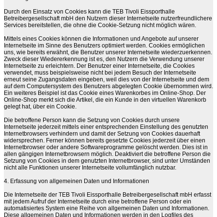
Durch den Einsatz von Cookies kann die TEB Tivoli Eissporthalle
Betreibergesellschaft mbH den Nutzern dieser Internetseite nutzerfreundlichere
Services bereitstellen, die ohne die Cookie-Setzung nicht möglich wären.
Mittels eines Cookies können die Informationen und Angebote auf unserer
Internetseite im Sinne des Benutzers optimiert werden. Cookies ermöglichen
uns, wie bereits erwähnt, die Benutzer unserer Internetseite wiederzuerkennen.
Zweck dieser Wiedererkennung ist es, den Nutzern die Verwendung unserer
Internetseite zu erleichtern. Der Benutzer einer Internetseite, die Cookies
verwendet, muss beispielsweise nicht bei jedem Besuch der Internetseite
erneut seine Zugangsdaten eingeben, weil dies von der Internetseite und dem
auf dem Computersystem des Benutzers abgelegten Cookie übernommen wird.
Ein weiteres Beispiel ist das Cookie eines Warenkorbes im Online-Shop. Der
Online-Shop merkt sich die Artikel, die ein Kunde in den virtuellen Warenkorb
gelegt hat, über ein Cookie.
Die betroffene Person kann die Setzung von Cookies durch unsere
Internetseite jederzeit mittels einer entsprechenden Einstellung des genutzten
Internetbrowsers verhindern und damit der Setzung von Cookies dauerhaft
widersprechen. Ferner können bereits gesetzte Cookies jederzeit über einen
Internetbrowser oder andere Softwareprogramme gelöscht werden. Dies ist in
allen gängigen Internetbrowsern möglich. Deaktiviert die betroffene Person die
Setzung von Cookies in dem genutzten Internetbrowser, sind unter Umständen
nicht alle Funktionen unserer Internetseite vollumfänglich nutzbar.
4. Erfassung von allgemeinen Daten und Informationen
Die Internetseite der TEB Tivoli Eissporthalle Betreibergesellschaft mbH erfasst
mit jedem Aufruf der Internetseite durch eine betroffene Person oder ein
automatisiertes System eine Reihe von allgemeinen Daten und Informationen.
Diese allgemeinen Daten und Informationen werden in den Logfiles des