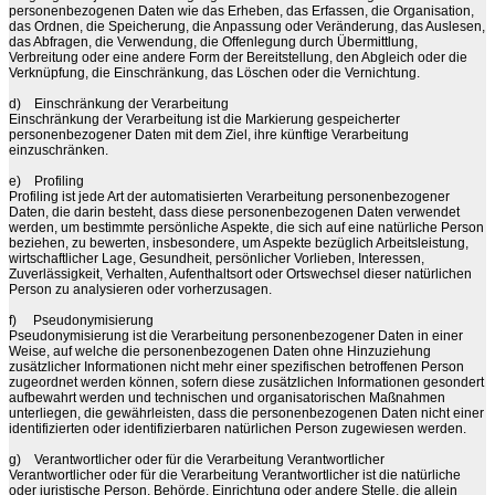
personenbezogenen Daten wie das Erheben, das Erfassen, die Organisation,
das Ordnen, die Speicherung, die Anpassung oder Veränderung, das Auslesen,
das Abfragen, die Verwendung, die Offenlegung durch Übermittlung,
Verbreitung oder eine andere Form der Bereitstellung, den Abgleich oder die
Verknüpfung, die Einschränkung, das Löschen oder die Vernichtung.
d)
Einschränkung der Verarbeitung
Einschränkung der Verarbeitung ist die Markierung gespeicherter
personenbezogener Daten mit dem Ziel, ihre künftige Verarbeitung
einzuschränken.
e)
Profiling
Profiling ist jede Art der automatisierten Verarbeitung personenbezogener
Daten, die darin besteht, dass diese personenbezogenen Daten verwendet
werden, um bestimmte persönliche Aspekte, die sich auf eine natürliche Person
beziehen, zu bewerten, insbesondere, um Aspekte bezüglich Arbeitsleistung,
wirtschaftlicher Lage, Gesundheit, persönlicher Vorlieben, Interessen,
Zuverlässigkeit, Verhalten, Aufenthaltsort oder Ortswechsel dieser natürlichen
Person zu analysieren oder vorherzusagen.
f)
Pseudonymisierung
Pseudonymisierung ist die Verarbeitung personenbezogener Daten in einer
Weise, auf welche die personenbezogenen Daten ohne Hinzuziehung
zusätzlicher Informationen nicht mehr einer spezifischen betroffenen Person
zugeordnet werden können, sofern diese zusätzlichen Informationen gesondert
aufbewahrt werden und technischen und organisatorischen Maßnahmen
unterliegen, die gewährleisten, dass die personenbezogenen Daten nicht einer
identifizierten oder identifizierbaren natürlichen Person zugewiesen werden.
g)
Verantwortlicher oder für die Verarbeitung Verantwortlicher
Verantwortlicher oder für die Verarbeitung Verantwortlicher ist die natürliche
oder juristische Person, Behörde, Einrichtung oder andere Stelle, die allein