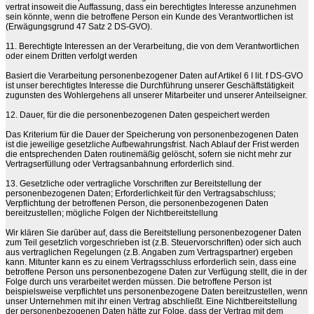
vertrat insoweit die Auffassung, dass ein berechtigtes Interesse anzunehmen
sein könnte, wenn die betroffene Person ein Kunde des Verantwortlichen ist
(Erwägungsgrund 47 Satz 2 DS-GVO).
11. Berechtigte Interessen an der Verarbeitung, die von dem Verantwortlichen
oder einem Dritten verfolgt werden
Basiert die Verarbeitung personenbezogener Daten auf Artikel 6 I lit. f DS-GVO
ist unser berechtigtes Interesse die Durchführung unserer Geschäftstätigkeit
zugunsten des Wohlergehens all unserer Mitarbeiter und unserer Anteilseigner.
12. Dauer, für die die personenbezogenen Daten gespeichert werden
Das Kriterium für die Dauer der Speicherung von personenbezogenen Daten
ist die jeweilige gesetzliche Aufbewahrungsfrist. Nach Ablauf der Frist werden
die entsprechenden Daten routinemäßig gelöscht, sofern sie nicht mehr zur
Vertragserfüllung oder Vertragsanbahnung erforderlich sind.
13. Gesetzliche oder vertragliche Vorschriften zur Bereitstellung der
personenbezogenen Daten; Erforderlichkeit für den Vertragsabschluss;
Verpflichtung der betroffenen Person, die personenbezogenen Daten
bereitzustellen; mögliche Folgen der Nichtbereitstellung
Wir klären Sie darüber auf, dass die Bereitstellung personenbezogener Daten
zum Teil gesetzlich vorgeschrieben ist (z.B. Steuervorschriften) oder sich auch
aus vertraglichen Regelungen (z.B. Angaben zum Vertragspartner) ergeben
kann. Mitunter kann es zu einem Vertragsschluss erforderlich sein, dass eine
betroffene Person uns personenbezogene Daten zur Verfügung stellt, die in der
Folge durch uns verarbeitet werden müssen. Die betroffene Person ist
beispielsweise verpflichtet uns personenbezogene Daten bereitzustellen, wenn
unser Unternehmen mit ihr einen Vertrag abschließt. Eine Nichtbereitstellung
der personenbezogenen Daten hätte zur Folge, dass der Vertrag mit dem