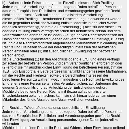
h)
Automatisierte Entscheidungen im Einzelfall einschließlich Profiling
Jede von der Verarbeitung personenbezogener Daten betroffene Person hat
das vom Europäischen Richtlinien- und Verordnungsgeber gewährte Recht,
nicht einer ausschließlich auf einer automatisierten Verarbeitung —
einschließlich Profiling — beruhenden Entscheidung unterworfen zu werden,
die ihr gegenüber rechtliche Wirkung entfaltet oder sie in ähnlicher Weise
erheblich beeinträchtigt, sofern die Entscheidung (1) nicht für den Abschluss
oder die Erfüllung eines Vertrags zwischen der betroffenen Person und dem
Verantwortlichen erforderlich ist, oder (2) aufgrund von Rechtsvorschriften der
Union oder der Mitgliedstaaten, denen der Verantwortliche unterliegt, zulässig
ist und diese Rechtsvorschriften angemessene Maßnahmen zur Wahrung der
Rechte und Freiheiten sowie der berechtigten Interessen der betroffenen
Person enthalten oder (3) mit ausdrücklicher Einwilligung der betroffenen
Person erfolgt.
Ist die Entscheidung (1) für den Abschluss oder die Erfüllung eines Vertrags
zwischen der betroffenen Person und dem Verantwortlichen erforderlich oder
(2) erfolgt sie mit ausdrücklicher Einwilligung der betroffenen Person, trifft die
TEB Tivoli Eissporthalle Betreibergesellschaft mbH angemessene Maßnahmen,
um die Rechte und Freiheiten sowie die berechtigten Interessen der
betroffenen Person zu wahren, wozu mindestens das Recht auf Erwirkung des
Eingreifens einer Person seitens des Verantwortlichen, auf Darlegung des
eigenen Standpunkts und auf Anfechtung der Entscheidung gehört.
Möchte die betroffene Person Rechte mit Bezug auf automatisierte
Entscheidungen geltend machen, kann sie sich hierzu jederzeit an einen
Mitarbeiter des für die Verarbeitung Verantwortlichen wenden.
i)
Recht auf Widerruf einer datenschutzrechtlichen Einwilligung
Jede von der Verarbeitung personenbezogener Daten betroffene Person hat
das vom Europäischen Richtlinien- und Verordnungsgeber gewährte Recht,
eine Einwilligung zur Verarbeitung personenbezogener Daten jederzeit zu
widerrufen.
Möchte die betroffene Person ihr Recht auf Widerruf einer Einwilligung geltend