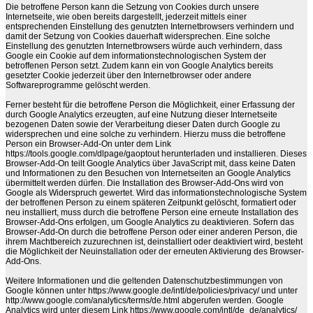
Die betroffene Person kann die Setzung von Cookies durch unsere
Internetseite, wie oben bereits dargestellt, jederzeit mittels einer
entsprechenden Einstellung des genutzten Internetbrowsers verhindern und
damit der Setzung von Cookies dauerhaft widersprechen. Eine solche
Einstellung des genutzten Internetbrowsers würde auch verhindern, dass
Google ein Cookie auf dem informationstechnologischen System der
betroffenen Person setzt. Zudem kann ein von Google Analytics bereits
gesetzter Cookie jederzeit über den Internetbrowser oder andere
Softwareprogramme gelöscht werden.
Ferner besteht für die betroffene Person die Möglichkeit, einer Erfassung der
durch Google Analytics erzeugten, auf eine Nutzung dieser Internetseite
bezogenen Daten sowie der Verarbeitung dieser Daten durch Google zu
widersprechen und eine solche zu verhindern. Hierzu muss die betroffene
Person ein Browser-Add-On unter dem Link
https://tools.google.com/dlpage/gaoptout herunterladen und installieren. Dieses
Browser-Add-On teilt Google Analytics über JavaScript mit, dass keine Daten
und Informationen zu den Besuchen von Internetseiten an Google Analytics
übermittelt werden dürfen. Die Installation des Browser-Add-Ons wird von
Google als Widerspruch gewertet. Wird das informationstechnologische System
der betroffenen Person zu einem späteren Zeitpunkt gelöscht, formatiert oder
neu installiert, muss durch die betroffene Person eine erneute Installation des
Browser-Add-Ons erfolgen, um Google Analytics zu deaktivieren. Sofern das
Browser-Add-On durch die betroffene Person oder einer anderen Person, die
ihrem Machtbereich zuzurechnen ist, deinstalliert oder deaktiviert wird, besteht
die Möglichkeit der Neuinstallation oder der erneuten Aktivierung des Browser-
Add-Ons.
Weitere Informationen und die geltenden Datenschutzbestimmungen von
Google können unter https://www.google.de/intl/de/policies/privacy/ und unter
http://www.google.com/analytics/terms/de.html abgerufen werden. Google
Analytics wird unter diesem Link https://www.google.com/intl/de_de/analytics/