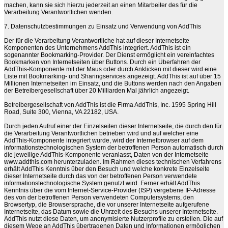
machen, kann sie sich hierzu jederzeit an einen Mitarbeiter des für die
Verarbeitung Verantwortlichen wenden.
7. Datenschutzbestimmungen zu Einsatz und Verwendung von AddThis
Der für die Verarbeitung Verantwortliche hat auf dieser Internetseite
Komponenten des Unternehmens AddThis integriert. AddThis ist ein
sogenannter Bookmarking-Provider. Der Dienst ermöglicht ein vereinfachtes
Bookmarken von Internetseiten über Buttons. Durch ein Überfahren der
AddThis-Komponente mit der Maus oder durch Anklicken mit dieser wird eine
Liste mit Bookmarking- und Sharingservices angezeigt. AddThis ist auf über 15
Millionen Internetseiten im Einsatz, und die Buttons werden nach den Angaben
der Betreibergesellschaft über 20 Milliarden Mal jährlich angezeigt.
Betreibergesellschaft von AddThis ist die Firma AddThis, Inc. 1595 Spring Hill
Road, Suite 300, Vienna, VA 22182, USA.
Durch jeden Aufruf einer der Einzelseiten dieser Internetseite, die durch den für
die Verarbeitung Verantwortlichen betrieben wird und auf welcher eine
AddThis-Komponente integriert wurde, wird der Internetbrowser auf dem
informationstechnologischen System der betroffenen Person automatisch durch
die jeweilige AddThis-Komponente veranlasst, Daten von der Internetseite
www.addthis.com herunterzuladen. Im Rahmen dieses technischen Verfahrens
erhält AddThis Kenntnis über den Besuch und welche konkrete Einzelseite
dieser Internetseite durch das von der betroffenen Person verwendete
informationstechnologische System genutzt wird. Ferner erhält AddThis
Kenntnis über die vom Internet-Service-Provider (ISP) vergebene IP-Adresse
des von der betroffenen Person verwendeten Computersystems, den
Browsertyp, die Browsersprache, die vor unserer Internetseite aufgerufene
Internetseite, das Datum sowie die Uhrzeit des Besuchs unserer Internetseite.
AddThis nutzt diese Daten, um anonymisierte Nutzerprofile zu erstellen. Die auf
diesem Wege an AddThis übertragenen Daten und Informationen ermöglichen