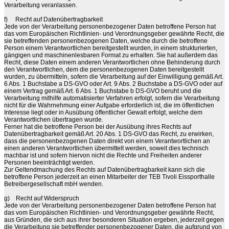
Verarbeitung veranlassen.
f)
Recht auf Datenübertragbarkeit
Jede von der Verarbeitung personenbezogener Daten betroffene Person hat
das vom Europäischen Richtlinien- und Verordnungsgeber gewährte Recht, die
sie betreffenden personenbezogenen Daten, welche durch die betroffene
Person einem Verantwortlichen bereitgestellt wurden, in einem strukturierten,
gängigen und maschinenlesbaren Format zu erhalten. Sie hat außerdem das
Recht, diese Daten einem anderen Verantwortlichen ohne Behinderung durch
den Verantwortlichen, dem die personenbezogenen Daten bereitgestellt
wurden, zu übermitteln, sofern die Verarbeitung auf der Einwilligung gemäß Art.
6 Abs. 1 Buchstabe a DS-GVO oder Art. 9 Abs. 2 Buchstabe a DS-GVO oder auf
einem Vertrag gemäß Art. 6 Abs. 1 Buchstabe b DS-GVO beruht und die
Verarbeitung mithilfe automatisierter Verfahren erfolgt, sofern die Verarbeitung
nicht für die Wahrnehmung einer Aufgabe erforderlich ist, die im öffentlichen
Interesse liegt oder in Ausübung öffentlicher Gewalt erfolgt, welche dem
Verantwortlichen übertragen wurde.
Ferner hat die betroffene Person bei der Ausübung ihres Rechts auf
Datenübertragbarkeit gemäß Art. 20 Abs. 1 DS-GVO das Recht, zu erwirken,
dass die personenbezogenen Daten direkt von einem Verantwortlichen an
einen anderen Verantwortlichen übermittelt werden, soweit dies technisch
machbar ist und sofern hiervon nicht die Rechte und Freiheiten anderer
Personen beeinträchtigt werden.
Zur Geltendmachung des Rechts auf Datenübertragbarkeit kann sich die
betroffene Person jederzeit an einen Mitarbeiter der TEB Tivoli Eissporthalle
Betreibergesellschaft mbH wenden.
g)
Recht auf Widerspruch
Jede von der Verarbeitung personenbezogener Daten betroffene Person hat
das vom Europäischen Richtlinien- und Verordnungsgeber gewährte Recht,
aus Gründen, die sich aus ihrer besonderen Situation ergeben, jederzeit gegen
die Verarbeitung sie betreffender personenbezogener Daten, die aufgrund von