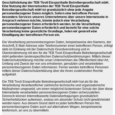
Geschäftsleitung der TEB Tivoli Eissporthalle Betreibergesellschaft mbH.
Eine Nutzung der Internetseiten der TEB Tivoli Eissporthalle
Betreibergesellschaft mbH ist grundsätzlich ohne jede Angabe
personenbezogener Daten möglich. Sofern eine betroffene Person
besondere Services unseres Unternehmens über unsere Internetseite in
Anspruch nehmen möchte, könnte jedoch eine Verarbeitung
personenbezogener Daten erforderlich werden. Ist die Verarbeitung
personenbezogener Daten erforderlich und besteht für eine solche
Verarbeitung keine gesetzliche Grundlage, holen wir generell eine
Einwilligung der betroffenen Person ein.
Die Verarbeitung personenbezogener Daten, beispielsweise des Namens, der
Anschrift, E-Mail-Adresse oder Telefonnummer einer betroffenen Person, erfolgt
stets im Einklang mit der Datenschutz-Grundverordnung und in
Übereinstimmung mit den für die TEB Tivoli Eissporthalle Betreibergesellschaft
mbH geltenden landesspezifischen Datenschutzbestimmungen. Mittels dieser
Datenschutzerklärung möchte unser Unternehmen die Öffentlichkeit über Art,
Umfang und Zweck der von uns erhobenen, genutzten und verarbeiteten
personenbezogenen Daten informieren. Ferner werden betroffene Personen
mittels dieser Datenschutzerklärung über die ihnen zustehenden Rechte
aufgeklärt.
Die TEB Tivoli Eissporthalle Betreibergesellschaft mbH hat als für die
Verarbeitung Verantwortlicher zahlreiche technische und organisatorische
Maßnahmen umgesetzt, um einen möglichst lückenlosen Schutz der über diese
Internetseite verarbeiteten personenbezogenen Daten sicherzustellen.
Dennoch können Internetbasierte Datenübertragungen grundsätzlich
Sicherheitslücken aufweisen, sodass ein absoluter Schutz nicht gewährleistet
werden kann. Aus diesem Grund steht es jeder betroffenen Person frei,
personenbezogene Daten auch auf alternativen Wegen, beispielsweise
telefonisch, an uns zu übermitteln.