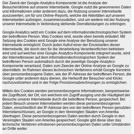
Der Zweck der Google-Analytics-Komponente ist die Analyse der
Besucherströme auf unserer Internetseite. Google nutzt die gewonnenen Daten
und Informationen unter anderem dazu, die Nutzung unserer Internetseite
auszuwerten, um für uns Online-Reports, welche die Aktivitäten auf unseren
Internetseiten aufzeigen, zusammenzustellen, und um weitere mit der Nutzung
unserer Internetseite in Verbindung stehende Dienstleistungen zu erbringen.
Google Analytics setzt ein Cookie auf dem informationstechnologischen System
der betroffenen Person. Was Cookies sind, wurde oben bereits erläutert. Mit
Setzung des Cookies wird Google eine Analyse der Benutzung unserer
Internetseite ermöglicht. Durch jeden Aufruf einer der Einzelseiten dieser
Internetseite, die durch den für die Verarbeitung Verantwortlichen betrieben
wird und auf welcher eine Google-Analytics-Komponente integriert wurde, wird
der Internetbrowser auf dem informationstechnologischen System der
betroffenen Person automatisch durch die jeweilige Google-Analytics-
Komponente veranlasst, Daten zum Zwecke der Online-Analyse an Google zu
übermitteln. Im Rahmen dieses technischen Verfahrens erhält Google Kenntnis
über personenbezogene Daten, wie der IP-Adresse der betroffenen Person, die
Google unter anderem dazu dienen, die Herkunft der Besucher und Klicks
nachzuvollziehen und in der Folge Provisionsabrechnungen zu ermöglichen.
Mittels des Cookies werden personenbezogene Informationen, beispielsweise
die Zugriffszeit, der Ort, von welchem ein Zugriff ausging und die Häufigkeit der
Besuche unserer Internetseite durch die betroffene Person, gespeichert. Bei
jedem Besuch unserer Internetseiten werden diese personenbezogenen
Daten, einschließlich der IP-Adresse des von der betroffenen Person genutzten
Internetanschlusses, an Google in den Vereinigten Staaten von Amerika
übertragen. Diese personenbezogenen Daten werden durch Google in den
Vereinigten Staaten von Amerika gespeichert. Google gibt diese über das
technische Verfahren erhobenen personenbezogenen Daten unter Umständen
an Dritte weiter.