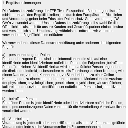
1. Begriffsbestimmungen
Die Datenschutzerklärung der TEB Tivoli Eissporthalle Betreibergesellschaft
mbH beruht auf den Begrifflichkeiten, die durch den Europäischen Richtlinien-
und Verordnungsgeber beim Erlass der Datenschutz-Grundverordnung (DS-
GVO) verwendet wurden. Unsere Datenschutzerklärung soll sowohl für die
Öffentlichkeit als auch für unsere Kunden und Geschäftspartner einfach lesbar
und verständlich sein. Um dies zu gewährleisten, möchten wir vorab die
verwendeten Begrifflichkeiten erläutern.
Wir verwenden in dieser Datenschutzerklärung unter anderem die folgenden
Begriffe:
a)
personenbezogene Daten
Personenbezogene Daten sind alle Informationen, die sich auf eine
identifizierte oder identifizierbare natürliche Person (im Folgenden „betroffene
Person“) beziehen. Als identifizierbar wird eine natürliche Person angesehen,
die direkt oder indirekt, insbesondere mittels Zuordnung zu einer Kennung wie
einem Namen, zu einer Kennnummer, zu Standortdaten, zu einer Online-
Kennung oder zu einem oder mehreren besonderen Merkmalen, die Ausdruck
der physischen, physiologischen, genetischen, psychischen, wirtschaftlichen,
kulturellen oder sozialen Identität dieser natürlichen Person sind, identifiziert
werden kann.
b)
betroffene Person
Betroffene Person ist jede identifizierte oder identifizierbare natürliche Person,
deren personenbezogene Daten von dem für die Verarbeitung Verantwortlichen
verarbeitet werden.
c)
Verarbeitung
Verarbeitung ist jeder mit oder ohne Hilfe automatisierter Verfahren ausgeführte
Vorgang oder jede solche Vorgangsreihe im Zusammenhang mit