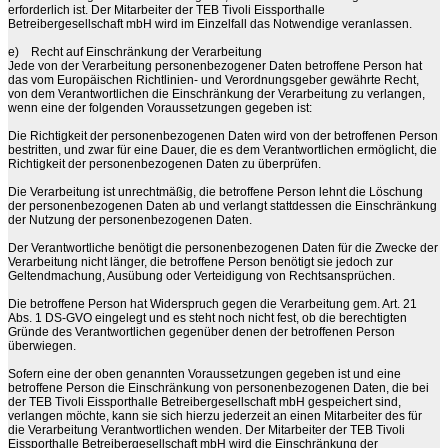
erforderlich ist. Der Mitarbeiter der TEB Tivoli Eissporthalle
Betreibergesellschaft mbH wird im Einzelfall das Notwendige veranlassen.
e)
Recht auf Einschränkung der Verarbeitung
Jede von der Verarbeitung personenbezogener Daten betroffene Person hat
das vom Europäischen Richtlinien- und Verordnungsgeber gewährte Recht,
von dem Verantwortlichen die Einschränkung der Verarbeitung zu verlangen,
wenn eine der folgenden Voraussetzungen gegeben ist:
Die Richtigkeit der personenbezogenen Daten wird von der betroffenen Person
bestritten, und zwar für eine Dauer, die es dem Verantwortlichen ermöglicht, die
Richtigkeit der personenbezogenen Daten zu überprüfen.
Die Verarbeitung ist unrechtmäßig, die betroffene Person lehnt die Löschung
der personenbezogenen Daten ab und verlangt stattdessen die Einschränkung
der Nutzung der personenbezogenen Daten.
Der Verantwortliche benötigt die personenbezogenen Daten für die Zwecke der
Verarbeitung nicht länger, die betroffene Person benötigt sie jedoch zur
Geltendmachung, Ausübung oder Verteidigung von Rechtsansprüchen.
Die betroffene Person hat Widerspruch gegen die Verarbeitung gem. Art. 21
Abs. 1 DS-GVO eingelegt und es steht noch nicht fest, ob die berechtigten
Gründe des Verantwortlichen gegenüber denen der betroffenen Person
überwiegen.
Sofern eine der oben genannten Voraussetzungen gegeben ist und eine
betroffene Person die Einschränkung von personenbezogenen Daten, die bei
der TEB Tivoli Eissporthalle Betreibergesellschaft mbH gespeichert sind,
verlangen möchte, kann sie sich hierzu jederzeit an einen Mitarbeiter des für
die Verarbeitung Verantwortlichen wenden. Der Mitarbeiter der TEB Tivoli
Eissporthalle Betreibergesellschaft mbH wird die Einschränkung der