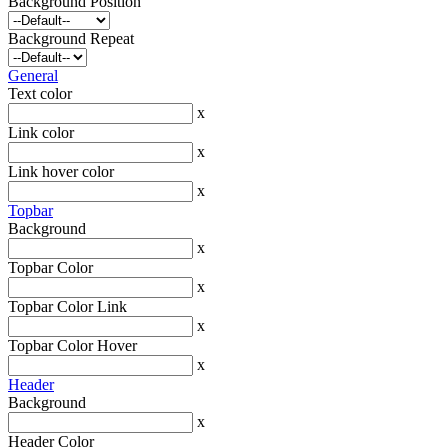
Background Position
Background Repeat
General
Text color
x
Link color
x
Link hover color
x
Topbar
Background
x
Topbar Color
x
Topbar Color Link
x
Topbar Color Hover
x
Header
Background
x
Header Color