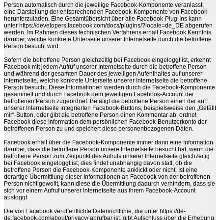
Person automatisch durch die jeweilige Facebook-Komponente veranlasst,
eine Darstellung der entsprechenden Facebook-Komponente von Facebook
herunterzuladen. Eine Gesamtübersicht über alle Facebook-Plug-Ins kann
unter https://developers.facebook.com/docs/plugins/?locale=de_DE abgerufen
werden. Im Rahmen dieses technischen Verfahrens erhält Facebook Kenntnis
darüber, welche konkrete Unterseite unserer Internetseite durch die betroffene
Person besucht wird.
Sofern die betroffene Person gleichzeitig bei Facebook eingeloggt ist, erkennt
Facebook mit jedem Aufruf unserer Internetseite durch die betroffene Person
und während der gesamten Dauer des jeweiligen Aufenthaltes auf unserer
Internetseite, welche konkrete Unterseite unserer Internetseite die betroffene
Person besucht. Diese Informationen werden durch die Facebook-Komponente
gesammelt und durch Facebook dem jeweiligen Facebook-Account der
betroffenen Person zugeordnet. Betätigt die betroffene Person einen der auf
unserer Internetseite integrierten Facebook-Buttons, beispielsweise den „Gefällt
mir“-Button, oder gibt die betroffene Person einen Kommentar ab, ordnet
Facebook diese Information dem persönlichen Facebook-Benutzerkonto der
betroffenen Person zu und speichert diese personenbezogenen Daten.
Facebook erhält über die Facebook-Komponente immer dann eine Information
darüber, dass die betroffene Person unsere Internetseite besucht hat, wenn die
betroffene Person zum Zeitpunkt des Aufrufs unserer Internetseite gleichzeitig
bei Facebook eingeloggt ist; dies findet unabhängig davon statt, ob die
betroffene Person die Facebook-Komponente anklickt oder nicht. Ist eine
derartige Übermittlung dieser Informationen an Facebook von der betroffenen
Person nicht gewollt, kann diese die Übermittlung dadurch verhindern, dass sie
sich vor einem Aufruf unserer Internetseite aus ihrem Facebook-Account
ausloggt.
Die von Facebook veröffentlichte Datenrichtlinie, die unter https://de-
de.facebook.com/about/privacy/ abrufbar ist, gibt Aufschluss über die Erhebung,