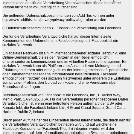
Internetseiten des für die Verarbeitung Verantwortlichen für die betroffene
Person nicht mehr vollumfänglich nutzbar sind.
Die geltenden Datenschutzbestimmungen von AddThis können unter
http://www.addthis.com/privacy/privacy-policy abgerufen werden.
8. Datenschutzbestimmungen zu Einsatz und Verwendung von Facebook
Der für die Verarbeitung Verantwortliche hat auf dieser Internetseite
Komponenten des Unternehmens Facebook integriert. Facebook ist ein
soziales Netzwerk.
Ein soziales Netzwerk ist ein im Internet betriebener sozialer Treffpunkt, eine
Online-Gemeinschaft, die es den Nutzern in der Regel ermöglicht,
untereinander zu kommunizieren und im virtuellen Raum zu interagieren. Ein
soziales Netzwerk kann als Plattform zum Austausch von Meinungen und
Erfahrungen dienen oder ermöglicht es der Internetgemeinschaft, persönliche
oder unternehmensbezogene Informationen bereitzustellen. Facebook
ermöglicht den Nutzern des sozialen Netzwerkes unter anderem die Erstellung
von privaten Profilen, den Upload von Fotos und eine Vernetzung über
Freundschaftsanfragen.
Betreibergesellschaft von Facebook ist die Facebook, Inc., 1 Hacker Way,
Menlo Park, CA 94025, USA. Für die Verarbeitung personenbezogener Daten
Verantwortlicher ist, wenn eine betroffene Person außerhalb der USA oder
Kanada lebt, die Facebook Ireland Ltd., 4 Grand Canal Square, Grand Canal
Harbour, Dublin 2, Ireland.
Durch jeden Aufruf einer der Einzelseiten dieser Internetseite, die durch den für
die Verarbeitung Verantwortlichen betrieben wird und auf welcher eine
Facebook-Komponente (Facebook-Plug-In) integriert wurde, wird der
Internetbrowser auf dem informationstechnologischen System der betroffenen