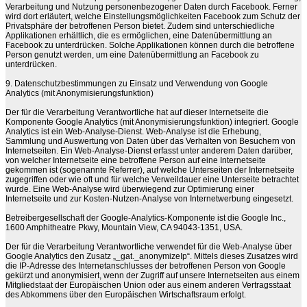
Verarbeitung und Nutzung personenbezogener Daten durch Facebook. Ferner
wird dort erläutert, welche Einstellungsmöglichkeiten Facebook zum Schutz der
Privatsphäre der betroffenen Person bietet. Zudem sind unterschiedliche
Applikationen erhältlich, die es ermöglichen, eine Datenübermittlung an
Facebook zu unterdrücken. Solche Applikationen können durch die betroffene
Person genutzt werden, um eine Datenübermittlung an Facebook zu
unterdrücken.
9. Datenschutzbestimmungen zu Einsatz und Verwendung von Google
Analytics (mit Anonymisierungsfunktion)
Der für die Verarbeitung Verantwortliche hat auf dieser Internetseite die
Komponente Google Analytics (mit Anonymisierungsfunktion) integriert. Google
Analytics ist ein Web-Analyse-Dienst. Web-Analyse ist die Erhebung,
Sammlung und Auswertung von Daten über das Verhalten von Besuchern von
Internetseiten. Ein Web-Analyse-Dienst erfasst unter anderem Daten darüber,
von welcher Internetseite eine betroffene Person auf eine Internetseite
gekommen ist (sogenannte Referrer), auf welche Unterseiten der Internetseite
zugegriffen oder wie oft und für welche Verweildauer eine Unterseite betrachtet
wurde. Eine Web-Analyse wird überwiegend zur Optimierung einer
Internetseite und zur Kosten-Nutzen-Analyse von Internetwerbung eingesetzt.
Betreibergesellschaft der Google-Analytics-Komponente ist die Google Inc.,
1600 Amphitheatre Pkwy, Mountain View, CA 94043-1351, USA.
Der für die Verarbeitung Verantwortliche verwendet für die Web-Analyse über
Google Analytics den Zusatz „_gat._anonymizeIp“. Mittels dieses Zusatzes wird
die IP-Adresse des Internetanschlusses der betroffenen Person von Google
gekürzt und anonymisiert, wenn der Zugriff auf unsere Internetseiten aus einem
Mitgliedstaat der Europäischen Union oder aus einem anderen Vertragsstaat
des Abkommens über den Europäischen Wirtschaftsraum erfolgt.