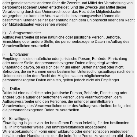
oder gemeinsam mit anderen über die Zwecke und Mittel der Verarbeitung von
personenbezogenen Daten entscheidet. Sind die Zwecke und Mittel dieser
Verarbeitung durch das Unionsrecht oder das Recht der Mitgliedstaaten
vorgegeben, so kann der Verantwortliche beziehungsweise können die
bestimmten Kriterien seiner Benennung nach dem Unionsrecht oder dem Recht
der Mitgliedstaaten vorgesehen werden.
h)
Auftragsverarbeiter
Auftragsverarbeiter ist eine natürliche oder juristische Person, Behörde,
Einrichtung oder andere Stelle, die personenbezogene Daten im Auftrag des
Verantwortlichen verarbeitet.
i)
Empfänger
Empfänger ist eine natürliche oder juristische Person, Behörde, Einrichtung
oder andere Stelle, der personenbezogene Daten offengelegt werden,
unabhängig davon, ob es sich bei ihr um einen Dritten handelt oder nicht.
Behörden, die im Rahmen eines bestimmten Untersuchungsauftrags nach dem
Unionsrecht oder dem Recht der Mitgliedstaaten möglicherweise
personenbezogene Daten erhalten, gelten jedoch nicht als Empfänger.
j)
Dritter
Dritter ist eine natürliche oder juristische Person, Behörde, Einrichtung oder
andere Stelle außer der betroffenen Person, dem Verantwortlichen, dem
Auftragsverarbeiter und den Personen, die unter der unmittelbaren
Verantwortung des Verantwortlichen oder des Auftragsverarbeiters befugt sind,
die personenbezogenen Daten zu verarbeiten.
k)
Einwilligung
Einwilligung ist jede von der betroffenen Person freiwillig für den bestimmten
Fall in informierter Weise und unmissverständlich abgegebene
Willensbekundung in Form einer Erklärung oder einer sonstigen eindeutigen
bestätigenden Handlung, mit der die betroffene Person zu verstehen gibt, dass