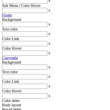
x
Sub Menu | Color Hover
x
Footer
Background
x
Text color
x
Color Link
x
Color Hover
x
Copyright
Background
x
Text color
x
Color Link
x
Color Hover
x
Color skins
Body layout
Boxed
Wide