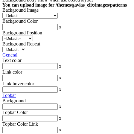
You can upload image for /themes/gavias_elix/images/patterns
Background Image
Background Color
x
Background Position
Background Repeat
General
Text color
x
Link color
x
Link hover color
x
Topbar
Background
x
Topbar Color
x
Topbar Color Link
x